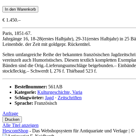
€ 1.450.–
Paris, 1851-67.
Jahrgänge 16, 18-28(erstes Halbjahr), 29-31(erstes Halbjahr) in 25 Bänd
Leinenbde. der Zeit mit goldgepr. Rückentitel.
Selten umfangreiche Reihe der bekannten französischen Jagdzeitschri
vereinzelt auch Humoristisches. Diesem textlich kompletten Exemplar fe
Bänden sind die Orig.-Lieferungsumschläge beigebunden.– Einbände tl
stockfleckig.– Schwerdt I, 276 f. Thiébaud 523 f.
Bestellnummer:
561AB
Kategorie:
Kulturgeschichte, Varia
Schlagwörter:
Jagd
·
Zeitschriften
Sprache:
Französisch
Anfrage
Alle Titel anzeigen
HescomShop
- Das Webshopsystem für Antiquariate und Verlage | 