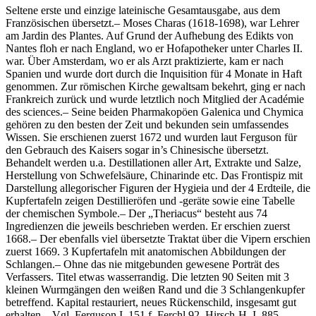
Seltene erste und einzige lateinische Gesamtausgabe, aus dem
Französischen übersetzt.– Moses Charas (1618-1698), war Lehrer
am Jardin des Plantes. Auf Grund der Aufhebung des Edikts von
Nantes floh er nach England, wo er Hofapotheker unter Charles II.
war. Über Amsterdam, wo er als Arzt praktizierte, kam er nach
Spanien und wurde dort durch die Inquisition für 4 Monate in Haft
genommen. Zur römischen Kirche gewaltsam bekehrt, ging er nach
Frankreich zurück und wurde letztlich noch Mitglied der Académie
des sciences.– Seine beiden Pharmakopöen Galenica und Chymica
gehören zu den besten der Zeit und bekunden sein umfassendes
Wissen. Sie erschienen zuerst 1672 und wurden laut Ferguson für
den Gebrauch des Kaisers sogar in’s Chinesische übersetzt.
Behandelt werden u.a. Destillationen aller Art, Extrakte und Salze,
Herstellung von Schwefelsäure, Chinarinde etc. Das Frontispiz mit
Darstellung allegorischer Figuren der Hygieia und der 4 Erdteile, die
Kupfertafeln zeigen Destillieröfen und -geräte sowie eine Tabelle
der chemischen Symbole.– Der „Theriacus“ besteht aus 74
Ingredienzen die jeweils beschrieben werden. Er erschien zuerst
1668.– Der ebenfalls viel übersetzte Traktat über die Vipern erschien
zuerst 1669. 3 Kupfertafeln mit anatomischen Abbildungen der
Schlangen.– Ohne das nie mitgebunden gewesene Porträt des
Verfassers. Titel etwas wasserrandig. Die letzten 90 Seiten mit 3
kleinen Wurmgängen den weißen Rand und die 3 Schlangenkupfer
betreffend. Kapital restauriert, neues Rückenschild, insgesamt gut
erhalten.– Vgl. Ferguson I, 151 f. Ferchl 92. Hirsch-H. I, 885.