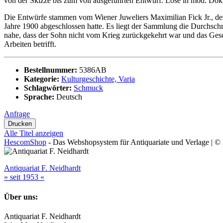
von der Skizze bis zum voll ausgeführten Entwurf. Lose in mod. D
Die Entwürfe stammen vom Wiener Juweliers Maximilian Fick Jr., des
Jahre 1900 abgeschlossen hatte. Es liegt der Sammlung die Durchschr
nahe, dass der Sohn nicht vom Krieg zurückgekehrt war und das Ges
Arbeiten betrifft.
Bestellnummer:
5386AB
Kategorie:
Kulturgeschichte, Varia
Schlagwörter:
Schmuck
Sprache:
Deutsch
Anfrage
Alle Titel anzeigen
HescomShop
- Das Webshopsystem für Antiquariate und Verlage | 
Antiquariat F. Neidhardt
» seit 1953 «
Über uns:
Antiquariat F. Neidhardt